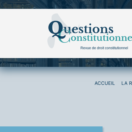
Aller
au
contenu
Revue de droit constitutionnel
ACCUEIL
LA 
matique