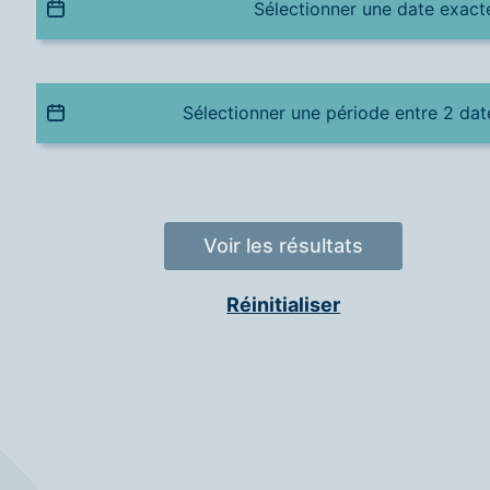
Date
La période de publication
Date
Voir les résultats
Réinitialiser