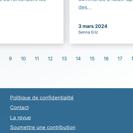
des…
3 mars 2024
Senna Eric
9
10
11
12
13
14
15
16
17
Politique de confidentialité
Contact
La revue
Soumettre une contribution