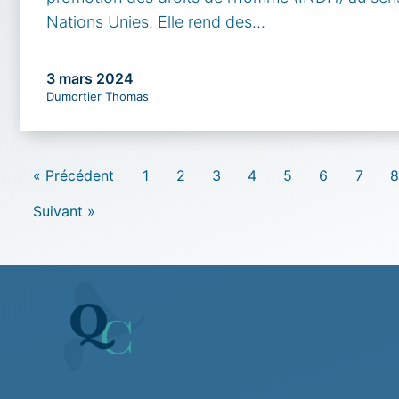
Nations Unies. Elle rend des…
3 mars 2024
Dumortier Thomas
« Précédent
1
2
3
4
5
6
7
8
Suivant »