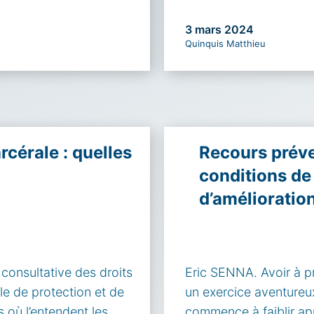
3 mars 2024
Quinquis Matthieu
cérale : quelles
Recours préven
conditions de 
d’amélioratio
nsultative des droits
Eric SENNA. Avoir à pr
le de protection et de
un exercice aventureux.
 où l’entendent les
commence à faiblir ap