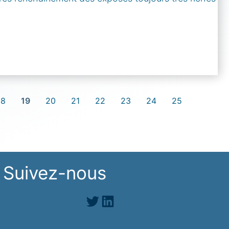
18
19
20
21
22
23
24
25
Suivez-nous
Twitter
LinkedIn