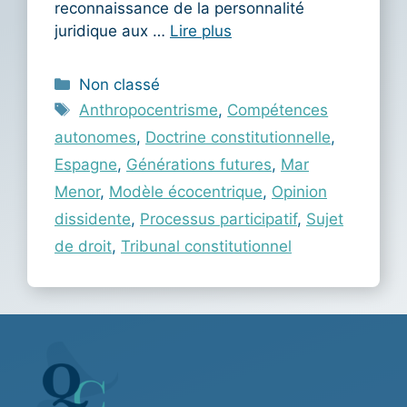
reconnaissance de la personnalité
juridique aux …
Lire plus
Catégories
Non classé
Étiquettes
Anthropocentrisme
,
Compétences
autonomes
,
Doctrine constitutionnelle
,
Espagne
,
Générations futures
,
Mar
Menor
,
Modèle écocentrique
,
Opinion
dissidente
,
Processus participatif
,
Sujet
de droit
,
Tribunal constitutionnel