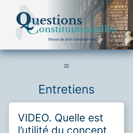
Aller
au
contenu
Revue de droit constitutionnel
MENU
Entretiens
VIDEO. Quelle est
l’utilité du concept