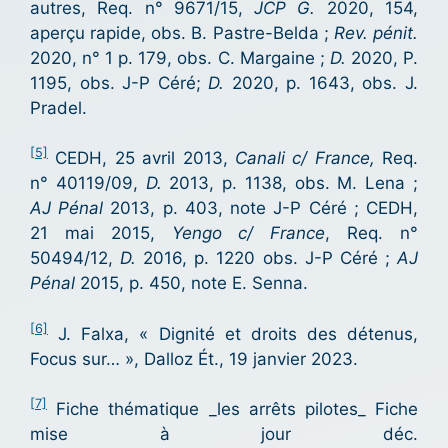
autres, Req. n° 9671/15,
JCP G.
2020, 154,
aperçu rapide, obs. B. Pastre-Belda ;
Rev. pénit.
2020, n° 1 p. 179, obs. C. Margaine ;
D.
2020, P.
1195, obs. J-P Céré;
D.
2020, p. 1643, obs. J.
Pradel.
[5]
CEDH, 25 avril 2013,
Canali c/ France,
Req.
n° 40119/09,
D.
2013, p. 1138, obs. M. Lena ;
AJ Pénal
2013, p. 403, note J-P Céré ; CEDH,
21 mai 2015,
Yengo c/ France
, Req. n°
50494/12,
D.
2016, p. 1220 obs. J-P Céré ;
AJ
Pénal
2015, p. 450, note E. Senna.
[6]
J. Falxa, « Dignité et droits des détenus,
Focus sur… », Dalloz Ét., 19 janvier 2023.
[7]
Fiche thématique _les arrêts pilotes_ Fiche
mise à jour déc.