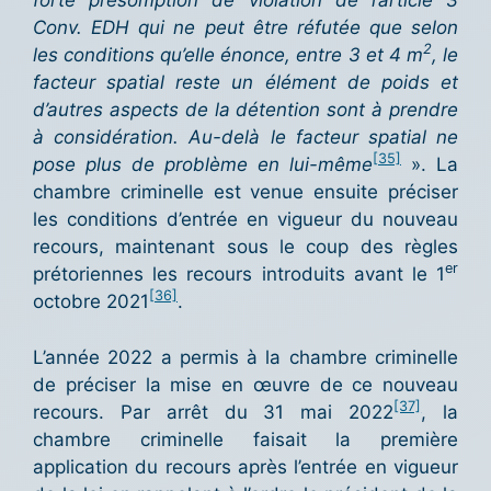
forte présomption de violation de l’article 3
Conv. EDH qui ne peut être réfutée que selon
2
les conditions qu’elle énonce, entre 3 et 4 m
, le
facteur spatial reste un élément de poids et
d’autres aspects de la détention sont à prendre
à considération. Au-delà le facteur spatial ne
[35]
pose plus de problème en lui-même
». La
chambre criminelle est venue ensuite préciser
les conditions d’entrée en vigueur du nouveau
recours, maintenant sous le coup des règles
er
prétoriennes les recours introduits avant le 1
[36]
octobre 2021
.
L’année 2022 a permis à la chambre criminelle
de préciser la mise en œuvre de ce nouveau
[37]
recours. Par arrêt du 31 mai 2022
, la
chambre criminelle faisait la première
application du recours après l’entrée en vigueur