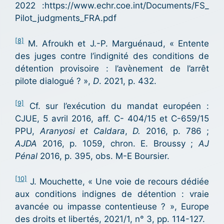
2022 :https://www.echr.coe.int/Documents/FS_
Pilot_judgments_FRA.pdf
[8]
M. Afroukh et J.-P. Marguénaud, « Entente
des juges contre l’indignité des conditions de
détention provisoire : l’avènement de l’arrêt
pilote dialogué ? »,
D
. 2021, p. 432.
[9]
Cf. sur l’exécution du mandat européen :
CJUE, 5 avril 2016, aff. C- 404/15 et C-659/15
PPU,
Aranyosi et Caldara
,
D.
2016, p. 786 ;
AJDA
2016, p. 1059, chron. E. Broussy ;
AJ
Pénal
2016, p. 395, obs. M-E Boursier.
[10]
J. Mouchette, « Une voie de recours dédiée
aux conditions indignes de détention : vraie
avancée ou impasse contentieuse ? », Europe
des droits et libertés, 2021/1, n° 3, pp. 114-127.