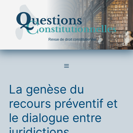
Aller
au
contenu
Revue de droit constitutionnel
MENU
La genèse du
recours préventif et
le dialogue entre
juridictions