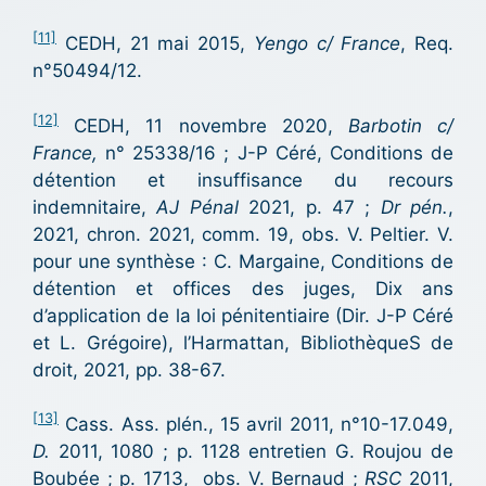
[11]
CEDH, 21 mai 2015,
Yengo c/ France
, Req.
n°50494/12.
[12]
CEDH, 11 novembre 2020,
Barbotin c/
France,
n° 25338/16 ; J-P Céré, Conditions de
détention et insuffisance du recours
indemnitaire,
AJ Pénal
2021, p. 47 ;
Dr pén.
,
2021, chron. 2021, comm. 19, obs. V. Peltier. V.
pour une synthèse : C. Margaine, Conditions de
détention et offices des juges, Dix ans
d’application de la loi pénitentiaire (Dir. J-P Céré
et L. Grégoire), l’Harmattan, BibliothèqueS de
droit, 2021, pp. 38-67.
[13]
Cass. Ass. plén., 15 avril 2011, n°10-17.049,
D.
2011, 1080 ; p. 1128 entretien G. Roujou de
Boubée ; p. 1713, obs. V. Bernaud ;
RSC
2011,