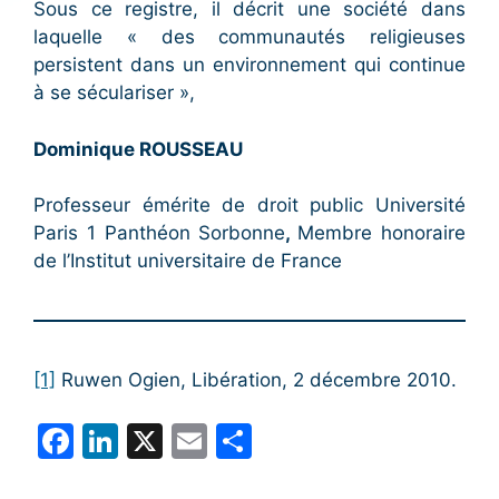
Sous ce registre, il décrit une société dans
laquelle « des communautés religieuses
persistent dans un environnement qui continue
à se séculariser »,
Dominique ROUSSEAU
Professeur émérite de droit public Université
Paris 1 Panthéon Sorbonne
,
Membre honoraire
de l’Institut universitaire de France
[1]
Ruwen Ogien, Libération, 2 décembre 2010.
F
Li
X
E
P
a
n
m
ar