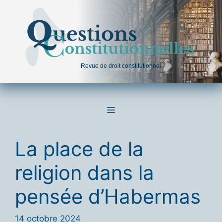
Aller
au
contenu
Revue de droit constitutionnel
MENU
La place de la
religion dans la
pensée d’Habermas
14 octobre 2024