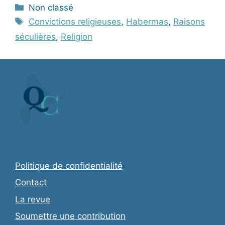
c
k
ai
ta
Catégories
Non classé
e
e
l
g
Étiquettes
Convictions religieuses
,
Habermas
,
Raisons
b
dI
er
séculières
,
Religion
o
n
o
k
Politique de confidentialité
Contact
La revue
Soumettre une contribution