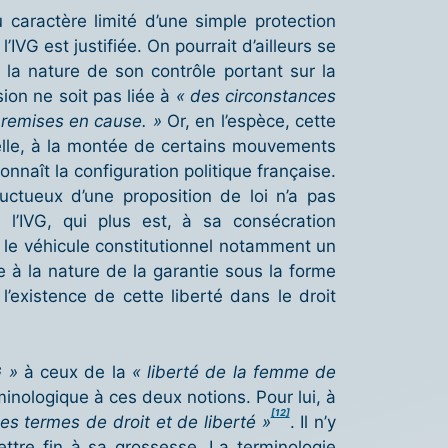
caractère limité d’une simple protection
’IVG est justifiée. On pourrait d’ailleurs se
e la nature de son contrôle portant sur la
ion ne soit pas liée à
« des circonstances
t remises en cause. »
Or, en l’espèce, cette
elle, à la montée de certains mouvements
onnaît la configuration politique française.
fructueux d’une proposition de loi n’a pas
l’IVG, qui plus est, à sa consécration
, le véhicule constitutionnel notamment un
ve à la nature de la garantie sous la forme
’existence de cette liberté dans le droit
G »
à ceux de la
« liberté de la femme de
minologique à ces deux notions. Pour lui, à
[12]
es termes de droit et de liberté »
. Il n’y
ettre fin à sa grossesse. La terminologie