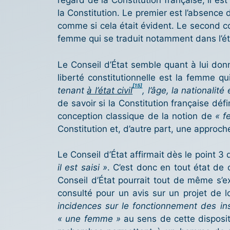
regard de la Constitution française, il est
la Constitution. Le premier est l’absence d
comme si cela était évident. Le second con
femme qui se traduit notamment dans l’éta
Le Conseil d’État semble quant à lui don
liberté constitutionnelle est la femme 
[15]
tenant
à l’état civil
, l’âge, la nationalit
de savoir si la Constitution française déf
conception classique de la notion de
« f
Constitution et, d’autre part, une approc
Le Conseil d’État affirmait dès le point 3 
il est saisi »
. C’est donc en tout état de 
Conseil d’État pourrait tout de même s’ex
consulté pour un avis sur un projet de loi
incidences sur le fonctionnement des ins
« une femme »
au sens de cette dispositi