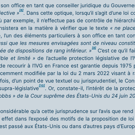
son office en tant que conseiller juridique du Gouvernemen
[6]
ective »
.
Dans cette optique, lorsqu’il s’agit d’une loi c
où par exemple, il n’effectue pas de contrôle de hiérarc
sistera en la matière à vérifier que le texte
« ne place
, l’un des éléments particuliers à son office en tant c
 aussi que les mesures envisagées sont de niveau consti
[8]
ée de dispositions de rang inférieur. »
C’est ce qu’il f
ible et limité »
de l’actuelle protection législative de
de recourir à l’IVG en France est garantie depuis 1975 par
récemment modifiée par la loi du 2 mars 2022 visant à ra
fois, d’un point de vue textuel ou jurisprudentiel, le Cons
[10]
supra-législative
. Or, constate-il, l’intérêt de la prote
 Dobbs » de la Cour suprême des États-Unis du 24 juin 2
considérable qu’a cette jurisprudence sur l’avis que rend 
 effet dans l’exposé des motifs de la proposition de l
s’est passé aux États-Unis ou dans d’autres pays d’Europ