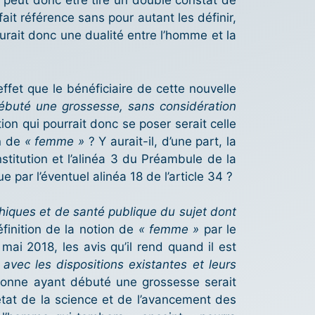
l peut donc être tiré un double constat de
fait référence sans pour autant les définir,
aurait donc une dualité entre l’homme et la
effet que le bénéficiaire de cette nouvelle
ébuté une grossesse, sans considération
ion qui pourrait donc se poser serait celle
on de
« femme »
? Y aurait-il, d’une part, la
nstitution et l’alinéa 3 du Préambule de la
e par l’éventuel alinéa 18 de l’article 34 ?
hiques et de santé publique du sujet dont
éfinition de la notion de
« femme »
par le
mai 2018, les avis qu’il rend quand il est
n avec les dispositions existantes et leurs
rsonne ayant débuté une grossesse serait
’état de la science et de l’avancement des