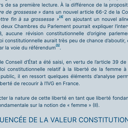
rs de sa première lecture. À la différence de la proposi
aire de grossesse »
dans un nouvel article 66-2 de la Co
[4]
ttre fin à sa grossesse »
en ajoutant un nouvel aliné
deux Chambres du Parlement pourrait expliquer l’interve
, aucune révision constitutionnelle d’origine parleme
i constitutionnelle aurait très peu de chance d’aboutir, d
[5]
ar la voie du référendum
.
e Conseil d’État
a été saisi, en vertu de l’article 39 d
i constitutionnelle relatif à la liberté de la femme 
 public, il en ressort quelques éléments d’analyse pe
berté de recourir à l’IVG en France.
er la nature de cette liberté en tant que liberté fondam
ndamentale sur la notion de « femme » (II).
LUENCÉE DE LA VALEUR CONSTITUTION