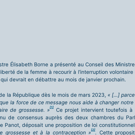
re Élisabeth Borne a présenté au Conseil des Ministres l
a liberté de la femme à recourir à l’interruption volontai
 qui devrait en débattre au mois de janvier prochain.
 de la République dès le mois de mars 2023,
« […] parce
 que la force de ce message nous aide à changer notre Co
[1]
taire de grossesse. »
Ce projet intervient toutefois à 
btenu de consensus auprès des deux chambres du Parl
 Panot, déposait une proposition de loi constitutionne
[2]
de grossesse et à la contraception »
.
Cette proposi