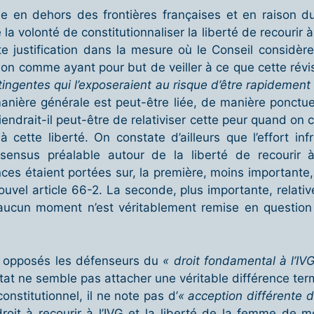
e en dehors des frontières françaises et en raison du 
la volonté de constitutionnaliser la liberté de recourir à l
te justification dans la mesure où le Conseil considèr
sion comme ayant pour but de veiller à ce que cette révis
tingentes qui l’exposeraient au risque d’être rapidemen
manière générale est peut-être liée, de manière ponctu
endrait-il peut-être de relativiser cette peur quand on c
 cette liberté. On constate d’ailleurs que l’effort in
sus préalable autour de la liberté de recourir à 
ences étaient portées sur, la première, moins importante
nouvel article 66-2. La seconde, plus importante, relati
à aucun moment n’est véritablement remise en question l
r opposés les défenseurs du
« droit fondamental à l’IV
État ne semble pas attacher une véritable différence ter
onstitutionnel, il ne note pas d’
« acception différente d
roit à recourir à l’IVG et la liberté de la femme de m