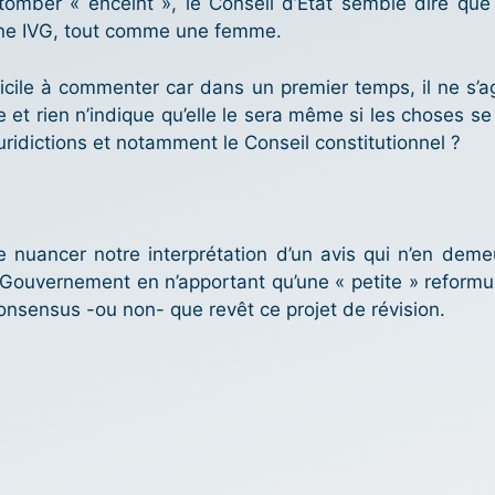
mber « enceint », le Conseil d’État semble dire que
à une IVG, tout comme une femme.
fficile à commenter car dans un premier temps, il ne s’agi
 et rien n’indique qu’elle le sera même si les choses se
juridictions et notamment le Conseil constitutionnel ?
e nuancer notre interprétation d’un avis qui n’en deme
 Gouvernement en n’apportant qu’une « petite » reformu
consensus -ou non- que revêt ce projet de révision.