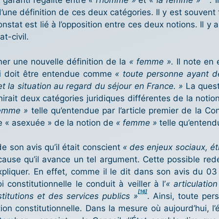
 garanti l’égalité entre
« l’homme »
et
« la femme »
.
I
’une définition de ces deux catégories. Il y est souvent 
stat est lié à l’opposition entre ces deux notions. Il y 
t-civil.
ner une nouvelle définition de la
« femme ».
Il note en 
qui doit être entendue comme
« toute personne ayant d
é et la situation au regard du séjour en France. »
La quest
inirait deux catégories juridiques différentes de la noti
emme »
telle qu’entendue par l’article premier de la Co
he « asexuée » de la notion de
« femme »
telle qu’entendu
de son avis qu’il était conscient
« des enjeux sociaux, ét
cause qu’il avance un tel argument. Cette possible red
pliquer. En effet, comme il le dit dans son avis du 03 
 constitutionnelle le conduit à veiller à l’
« articulatio
[16]
titutions et des services publics »
. Ainsi, toute pe
on constitutionnelle. Dans la mesure où aujourd’hui, l