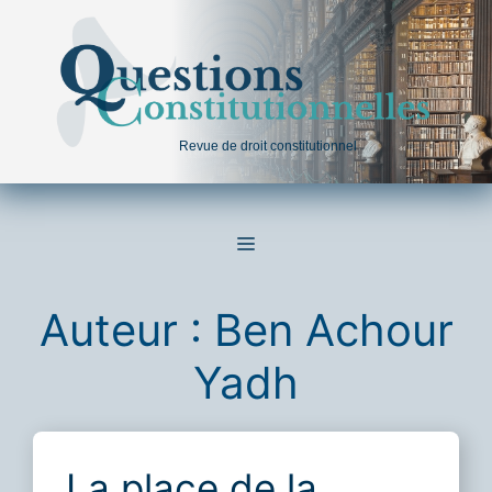
Aller
au
contenu
Revue de droit constitutionnel
MENU
Auteur :
Ben Achour
Yadh
La place de la