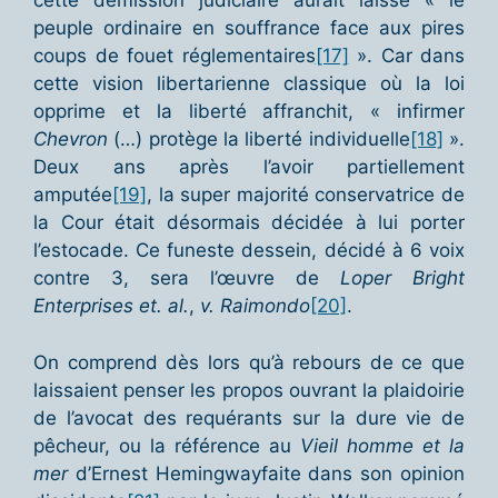
cette démission judiciaire aurait laissé « le
peuple ordinaire en souffrance face aux pires
coups de fouet réglementaires
[17]
». Car dans
cette vision libertarienne classique où la loi
opprime et la liberté affranchit, « infirmer
Chevron
(…) protège la liberté individuelle
[18]
».
Deux ans après l’avoir partiellement
amputée
[19]
, la super majorité conservatrice de
la Cour était désormais décidée à lui porter
l’estocade. Ce funeste dessein, décidé à 6 voix
contre 3, sera l’œuvre de
Loper Bright
Enterprises et. al.
,
v. Raimondo
[20]
.
On comprend dès lors qu’à rebours de ce que
laissaient penser les propos ouvrant la plaidoirie
de l’avocat des requérants sur la dure vie de
pêcheur, ou la référence au
Vieil homme et la
mer
d’Ernest Hemingwayfaite dans son opinion