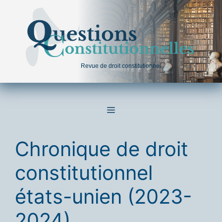
Aller
au
contenu
Revue de droit constitutionnel
MENU
Chronique de droit
constitutionnel
états-unien (2023-
2024)