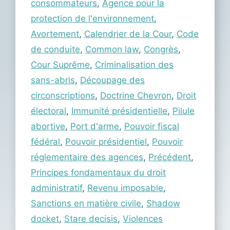
consommateurs
,
Agence pour la
protection de l'environnement
,
Avortement
,
Calendrier de la Cour
,
Code
de conduite
,
Common law
,
Congrès
,
Cour Suprême
,
Criminalisation des
sans-abris
,
Découpage des
circonscriptions
,
Doctrine Chevron
,
Droit
électoral
,
Immunité présidentielle
,
Pilule
abortive
,
Port d'arme
,
Pouvoir fiscal
fédéral
,
Pouvoir présidentiel
,
Pouvoir
réglementaire des agences
,
Précédent
,
Principes fondamentaux du droit
administratif
,
Revenu imposable
,
Sanctions en matière civile
,
Shadow
docket
,
Stare decisis
,
Violences