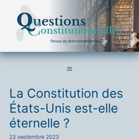
Aller
au
contenu
Revue de droit constitutionnel
MENU
La Constitution des
États-Unis est-elle
éternelle ?
23 septembre 2023