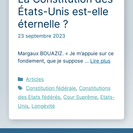
États-Unis est-elle
éternelle ?
23 septembre 2023
Margaux BOUAZIZ. « Je m’appuie sur ce
fondement, que je suppose …
Lire plus
Catégories
Articles
Étiquettes
Constitution fédérale
,
Constitutions
des Etats fédérés
,
Cour Suprême
,
Etats-
Unis
,
Longévité