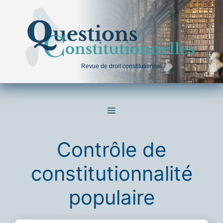
Aller
au
contenu
Revue de droit constitutionnel
MENU
Contrôle de
constitutionnalité
populaire