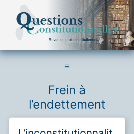
Aller
au
contenu
Revue de droit constitutionnel
MENU
Frein à
l’endettement
L’inconstitutionnalit