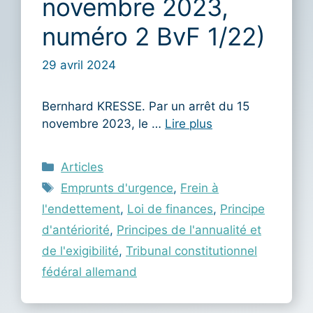
novembre 2023,
numéro 2 BvF 1/22)
29 avril 2024
Bernhard KRESSE. Par un arrêt du 15
novembre 2023, le …
Lire plus
Catégories
Articles
Étiquettes
Emprunts d'urgence
,
Frein à
l'endettement
,
Loi de finances
,
Principe
d'antériorité
,
Principes de l'annualité et
de l'exigibilité
,
Tribunal constitutionnel
fédéral allemand