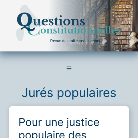
Aller
au
contenu
Revue de droit constitutionnel
MENU
Jurés populaires
Pour une justice
populaire des