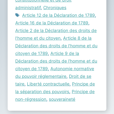
constitutionnelle et de droit
administratif
,
Chroniques
Étiquettes
Article 12 de la Déclaration de 1789
,
Article 16 de la Déclaration de 1789
,
Article 2 de la Déclaration des droits de
l'homme et du citoyen
,
Article 8 de la
Déclaration des droits de l'homme et du
citoyen de 1789
,
Article 9 de la
Déclaration des droits de l’homme et du
citoyen de 1789
,
Autonomie normative
du pouvoir réglementaire
,
Droit de se
taire
,
Liberté contractuelle
,
Principe de
la séparation des pouvoirs
,
Principe de
non-régression
,
souveraineté