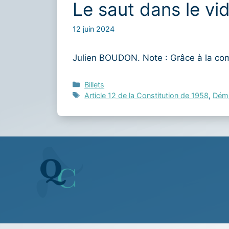
Le saut dans le vi
12 juin 2024
Julien BOUDON. Note : Grâce à la co
Catégories
Billets
Étiquettes
Article 12 de la Constitution de 1958
,
Démi