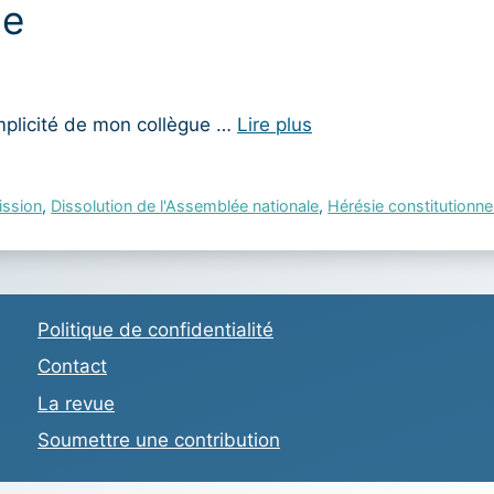
de
mplicité de mon collègue …
Lire plus
ssion
,
Dissolution de l'Assemblée nationale
,
Hérésie constitutionnel
Politique de confidentialité
Contact
La revue
Soumettre une contribution