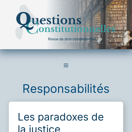
Aller
au
contenu
Revue de droit constitutionnel
MENU
Responsabilités
Les paradoxes de
la justice