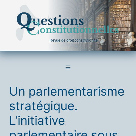
Aller
au
contenu
Revue de droit constitutionnel
MENU
Un parlementarisme
stratégique.
L’initiative
parlementaire sous