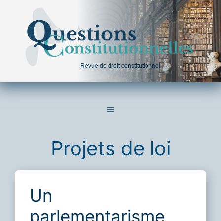
Aller
au
contenu
Revue de droit constitutionnel
MENU
Projets de loi
Un
parlementarisme