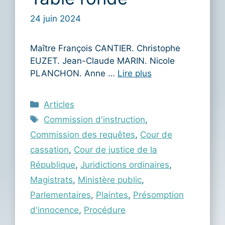
24 juin 2024
Maître François CANTIER. Christophe
EUZET. Jean-Claude MARIN. Nicole
PLANCHON. Anne …
Lire plus
Catégories
Articles
Étiquettes
Commission d'instruction
,
Commission des requêtes
,
Cour de
cassation
,
Cour de justice de la
République
,
Juridictions ordinaires
,
Magistrats
,
Ministère public
,
Parlementaires
,
Plaintes
,
Présomption
d'innocence
,
Procédure