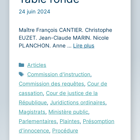
24 juin 2024
Maître François CANTIER. Christophe
EUZET. Jean-Claude MARIN. Nicole
PLANCHON. Anne …
Lire plus
Catégories
Articles
Étiquettes
Commission d'instruction
,
Commission des requêtes
,
Cour de
cassation
,
Cour de justice de la
République
,
Juridictions ordinaires
,
Magistrats
,
Ministère public
,
Parlementaires
,
Plaintes
,
Présomption
d'innocence
,
Procédure