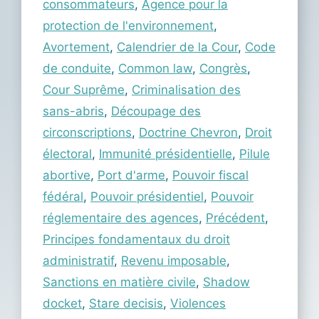
consommateurs
,
Agence pour la
protection de l'environnement
,
Avortement
,
Calendrier de la Cour
,
Code
de conduite
,
Common law
,
Congrès
,
Cour Suprême
,
Criminalisation des
sans-abris
,
Découpage des
circonscriptions
,
Doctrine Chevron
,
Droit
électoral
,
Immunité présidentielle
,
Pilule
abortive
,
Port d'arme
,
Pouvoir fiscal
fédéral
,
Pouvoir présidentiel
,
Pouvoir
réglementaire des agences
,
Précédent
,
Principes fondamentaux du droit
administratif
,
Revenu imposable
,
Sanctions en matière civile
,
Shadow
docket
,
Stare decisis
,
Violences