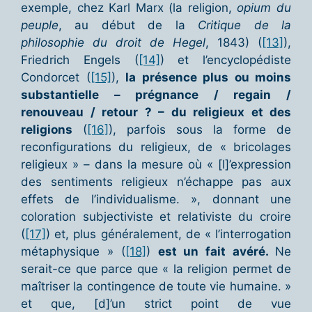
exemple, chez Karl Marx (la religion,
opium du
peuple
, au début de la
Critique de la
philosophie du droit de Hegel
, 1843) (
[13]
),
Friedrich Engels (
[14]
) et l’encyclopédiste
Condorcet (
[15]
),
la présence plus ou moins
substantielle – prégnance / regain /
renouveau / retour ? – du religieux et des
religions
(
[16]
), parfois sous la forme de
reconfigurations du religieux, de « bricolages
religieux » – dans la mesure où « [l]’expression
des sentiments religieux n’échappe pas aux
effets de l’individualisme. », donnant une
coloration subjectiviste et relativiste du croire
(
[17]
) et, plus généralement, de « l’interrogation
métaphysique » (
[18]
)
est un fait avéré.
Ne
serait-ce que parce que « la religion permet de
maîtriser la contingence de toute vie humaine. »
et que, [d]’un strict point de vue