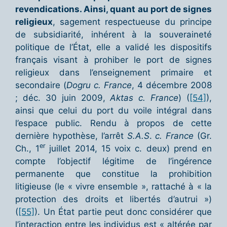
revendications. Ainsi, quant au port de signes
religieux
, sagement respectueuse du principe
de subsidiarité, inhérent à la souveraineté
politique de l’État, elle a validé les dispositifs
français visant à prohiber le port de signes
religieux dans l’enseignement primaire et
secondaire (
Dogru c. France
, 4 décembre 2008
; déc. 30 juin 2009,
Aktas c. France
) (
[54]
),
ainsi que celui du port du voile intégral dans
l’espace public. Rendu à propos de cette
dernière hypothèse, l’arrêt
S.A.S
.
c. France
(Gr.
er
Ch., 1
juillet 2014, 15 voix c. deux) prend en
compte l’objectif légitime de l’ingérence
permanente que constitue la prohibition
litigieuse (le « vivre ensemble », rattaché à « la
protection des droits et libertés d’autrui »)
(
[55]
). Un État partie peut donc considérer que
l’interaction entre les individus est « altérée par