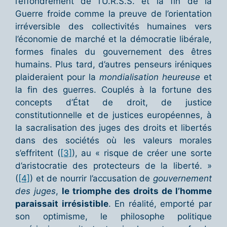
l’effondrement de l’U.R.S.S. et la fin de la
Guerre froide comme la preuve de l’orientation
irréversible des collectivités humaines vers
l’économie de marché et la démocratie libérale,
formes finales du gouvernement des êtres
humains. Plus tard, d’autres penseurs iréniques
plaideraient pour la
mondialisation heureuse
et
la fin des guerres. Couplés à la fortune des
concepts d’État de droit, de justice
constitutionnelle et de justices européennes, à
la sacralisation des juges des droits et libertés
dans des sociétés où les valeurs morales
s’effritent (
[3]
), au « risque de créer une sorte
d’aristocratie des protecteurs de la liberté. »
(
[4]
) et de nourrir l’accusation de
gouvernement
des juges
,
le triomphe des droits de l’homme
paraissait irrésistible
. En réalité, emporté par
son optimisme, le philosophe politique