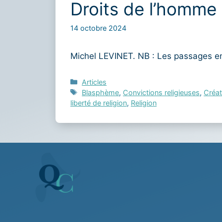
Droits de l’homme e
14 octobre 2024
Michel LEVINET. NB : Les passages e
Catégories
Articles
Étiquettes
Blasphème
,
Convictions religieuses
,
Créat
liberté de religion
,
Religion