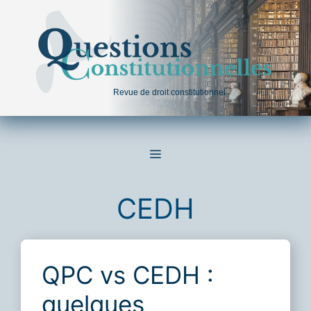
Aller
au
contenu
Revue de droit constitutionnel
MENU
CEDH
QPC vs CEDH :
quelques