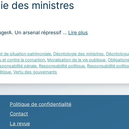
ie des ministres
jugerA. Un arsenal répressif …
Lire plus
et de situation patrimoniale
,
Déontologie des ministres
,
Déontologu
u et contre la corruption
,
Moralisation de la vie publique
,
Obligations
sponsabilité pénale
,
Responsabilité politique
,
Responsabilité politiq
itique
,
Vertu des gouvernants
Politique de confidentialité
Contact
La revue