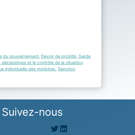
e du gouvernement
,
Devoir de probité
,
Garde
 déclaratives et le contrôle de la situation
ue individuelle des ministres
,
Sanction
Suivez-nous
Twitter
LinkedIn