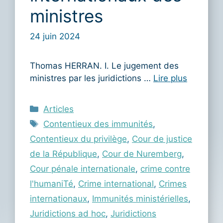
ministres
24 juin 2024
Thomas HERRAN. I. Le jugement des
ministres par les juridictions …
Lire plus
Catégories
Articles
Étiquettes
Contentieux des immunités
,
Contentieux du privilège
,
Cour de justice
de la République
,
Cour de Nuremberg
,
Cour pénale internationale
,
crime contre
l'humaniTé
,
Crime international
,
Crimes
internationaux
,
Immunités ministérielles
,
Juridictions ad hoc
,
Juridictions