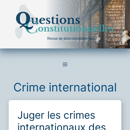
Aller
au
contenu
Revue de droit constitutionnel
MENU
Crime international
Juger les crimes
internationaux des