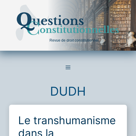
Aller
au
contenu
Revue de droit constitutionnel
MENU
DUDH
Le transhumanisme
dans la