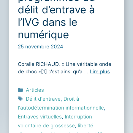
délit d’entrave à
l’IVG dans le
numérique
25 novembre 2024
Coralie RICHAUD. « Une véritable onde
de choc »[1] c’est ainsi qu’a …
Lire plus
Catégories
Articles
Étiquettes
Délit d'entrave
,
Droit à
l'autodétermination informationnelle
,
Entraves virtuelles
,
Interruption
volontaire de grossesse
,
liberté