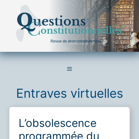
Aller
au
contenu
Revue de droit constitutionnel
MENU
Entraves virtuelles
L’obsolescence
programmée du