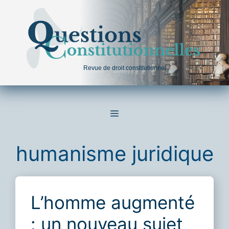
Aller
au
contenu
Revue de droit constitutionnel
MENU
humanisme juridique
L’homme augmenté
: un nouveau sujet