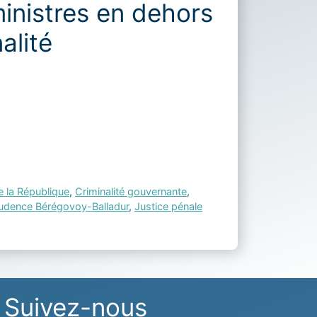
ministres en dehors
alité
e la République
,
Criminalité gouvernante
,
rudence Bérégovoy-Balladur
,
Justice pénale
Suivez-nous