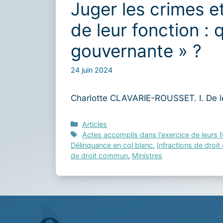
Juger les crimes e
de leur fonction : 
gouvernante » ?
24 juin 2024
Charlotte CLAVARIE-ROUSSET. I. De lég
Catégories
Articles
Étiquettes
Actes accomplis dans l'exercice de leurs 
Délinquance en col blanc
,
Infractions de dro
de droit commun
,
Ministres