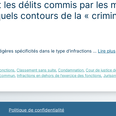
t les délits commis par les 
quels contours de la « crimin
ères spécificités dans le type d’infractions …
Lire plus
fonctions
,
Classement sans suite
,
Condamnation
,
Cour de justice d
it commun
,
Infractions en dehors de l'exercice des fonctions
,
Jurisp
Politique de confidentialité