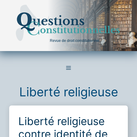
Aller
au
contenu
Revue de droit constitutionnel
MENU
Liberté religieuse
Liberté religieuse
contre identité de