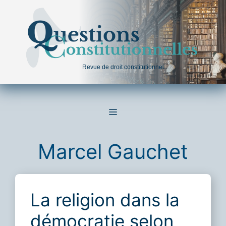
Aller
au
contenu
Revue de droit constitutionnel
MENU
Marcel Gauchet
La religion dans la
démocratie selon