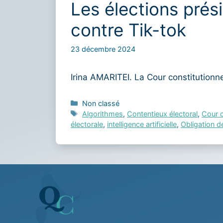
Les élections prés
contre Tik-tok
23 décembre 2024
Irina AMARITEI. La Cour constitutionn
Catégories
Non classé
Étiquettes
Algorithmes
,
Contentieux électoral
,
Cour c
électorale
,
intelligence artificielle
,
Obligation d