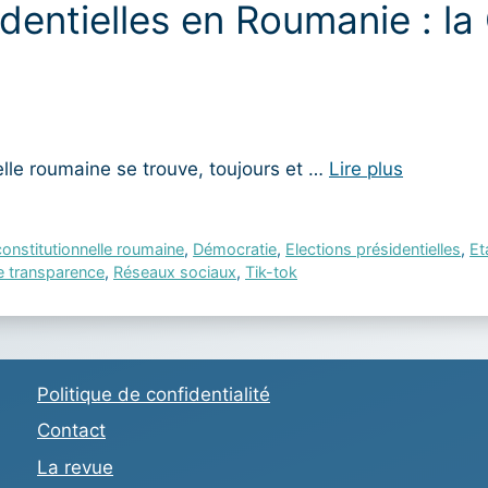
identielles en Roumanie : la
elle roumaine se trouve, toujours et …
Lire plus
onstitutionnelle roumaine
,
Démocratie
,
Elections présidentielles
,
Et
e transparence
,
Réseaux sociaux
,
Tik-tok
Politique de confidentialité
Contact
La revue