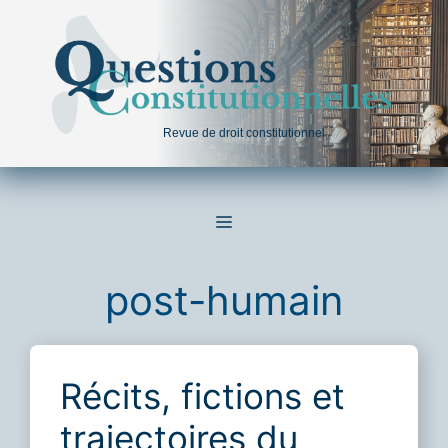
Aller
au
contenu
Revue de droit constitutionnel
MENU
post-humain
Récits, fictions et
trajectoires du