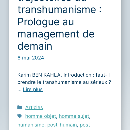
transhumanisme :
Prologue au
management de
demain
6 mai 2024
Karim BEN KAHLA. Introduction : faut-il
prendre le transhumanisme au sérieux ?
…
Lire plus
Catégories
Articles
Étiquettes
homme objet
,
homme sujet
,
humanisme
,
post-humain
,
post-