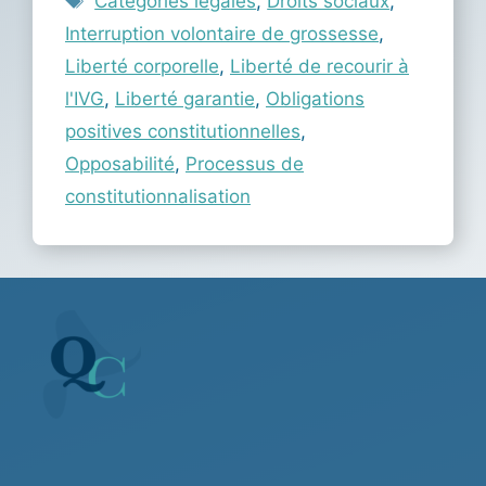
Catégories légales
,
Droits sociaux
,
Interruption volontaire de grossesse
,
Liberté corporelle
,
Liberté de recourir à
l'IVG
,
Liberté garantie
,
Obligations
positives constitutionnelles
,
Opposabilité
,
Processus de
constitutionnalisation