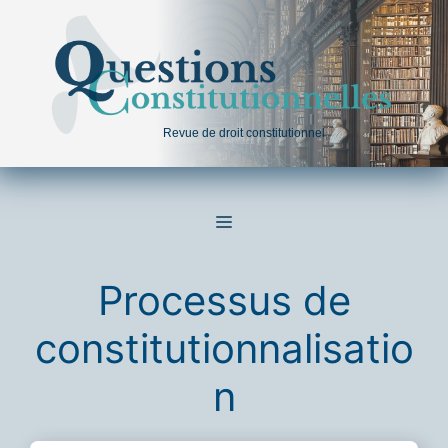
Aller
au
contenu
Revue de droit constitutionnel
MENU
Processus de
constitutionnalisatio
n