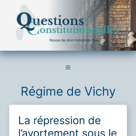
Aller
au
contenu
Revue de droit constitutionnel
MENU
Régime de Vichy
La répression de
l’avortement sous le