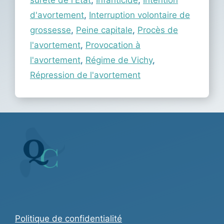
sûreté de l'Etat
,
Infanticide
,
Intention
d'avortement
,
Interruption volontaire de
grossesse
,
Peine capitale
,
Procès de
l'avortement
,
Provocation à
l'avortement
,
Régime de Vichy
,
Répression de l'avortement
Politique de confidentialité