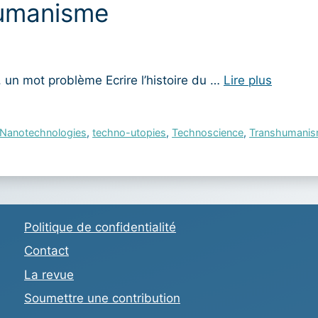
humanisme
n mot problème Ecrire l’histoire du …
Lire plus
Nanotechnologies
,
techno-utopies
,
Technoscience
,
Transhumani
Politique de confidentialité
Contact
La revue
Soumettre une contribution