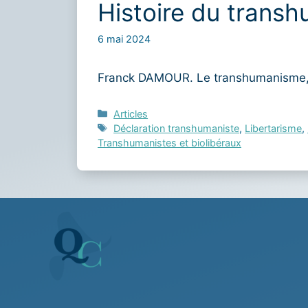
Histoire du trans
6 mai 2024
Franck DAMOUR. Le transhumanisme, u
Catégories
Articles
Étiquettes
Déclaration transhumaniste
,
Libertarisme
,
Transhumanistes et biolibéraux