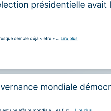
lection présidentielle avait 
resque semble déjà « être » …
Lire plus
uvernance mondiale démocr
est une affaire mondiale. Les flux …
Lire plus