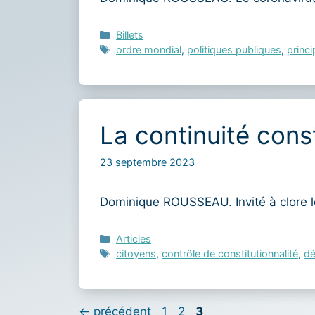
Catégories
Billets
Étiquettes
ordre mondial
,
politiques publiques
,
princi
La continuité const
23 septembre 2023
Dominique ROUSSEAU. Invité à clore l
Catégories
Articles
Étiquettes
citoyens
,
contrôle de constitutionnalité
,
dé
Page
Page
Page
←
précédent
1
2
3