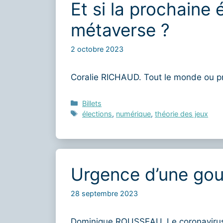
Et si la prochaine é
métaverse ?
2 octobre 2023
Coralie RICHAUD. Tout le monde ou p
Catégories
Billets
Étiquettes
élections
,
numérique
,
théorie des jeux
Urgence d’une go
28 septembre 2023
Dominique ROUSSEAU. Le coronavirus 