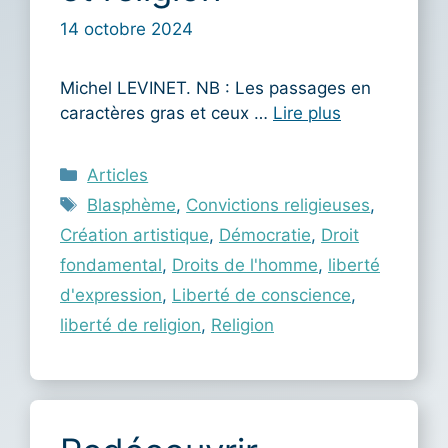
14 octobre 2024
Michel LEVINET. NB : Les passages en
caractères gras et ceux …
Lire plus
Catégories
Articles
Étiquettes
Blasphème
,
Convictions religieuses
,
Création artistique
,
Démocratie
,
Droit
fondamental
,
Droits de l'homme
,
liberté
d'expression
,
Liberté de conscience
,
liberté de religion
,
Religion