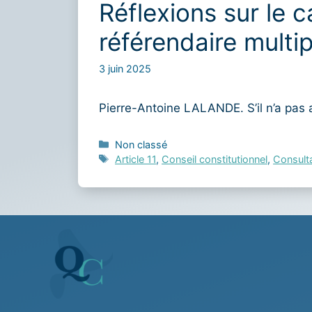
Réflexions sur le c
référendaire mult
3 juin 2025
Pierre-Antoine LALANDE. S’il n’a pas
Catégories
Non classé
Étiquettes
Article 11
,
Conseil constitutionnel
,
Consulta