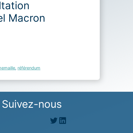
ltation
el Macron
hemaille
,
référendum
Suivez-nous
Twitter
LinkedIn