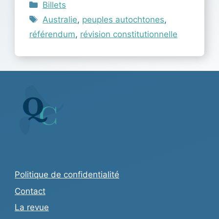
Catégories
Billets
Étiquettes
Australie
,
peuples autochtones
,
référendum
,
révision constitutionnelle
Politique de confidentialité
Contact
La revue