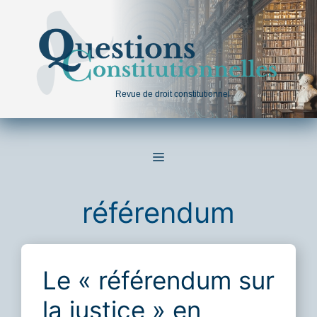
Aller
au
contenu
Revue de droit constitutionnel
MENU
référendum
Le « référendum sur
la justice » en