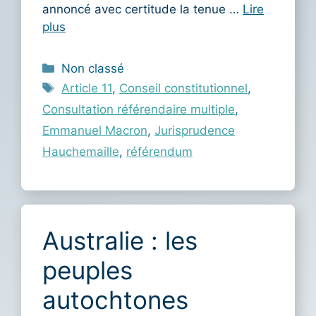
annoncé avec certitude la tenue …
Lire
plus
Catégories
Non classé
Étiquettes
Article 11
,
Conseil constitutionnel
,
Consultation référendaire multiple
,
Emmanuel Macron
,
Jurisprudence
Hauchemaille
,
référendum
Australie : les
peuples
autochtones