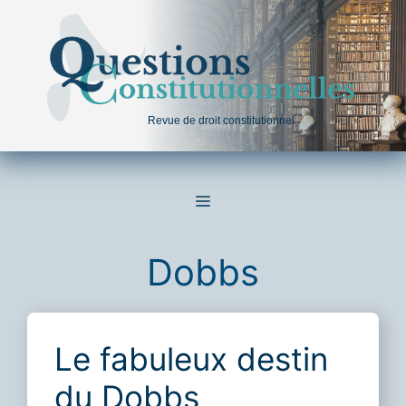
Aller
au
contenu
Revue de droit constitutionnel
MENU
Dobbs
Le fabuleux destin
du Dobbs