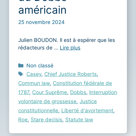
américain
25 novembre 2024
Julien BOUDON. Il est à espérer que les
rédacteurs de …
Lire plus
Catégories
Non classé
Étiquettes
Casey
,
Chief Justice Roberts
,
Commun law
,
Constitution fédérale de
1787
,
Cour Suprême
,
Dobbs
,
Interruption
volontaire de grossesse
,
Justice
constitutionnelle
,
Liberté d'avortement
,
Roe
,
Stare decisis
,
Statute law