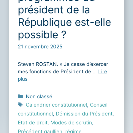
président de la
République est-elle
possible ?
21 novembre 2025
Steven ROSTAN. « Je cesse d’exercer
mes fonctions de Président de …
Lire
plus
Catégories
Non classé
Étiquettes
Calendrier constitutionnel
,
Conseil
constitutionnel
,
Démission du Président
,
Etat de droit
,
Modes de scrutin
,
Précédent gaullien
,
régime