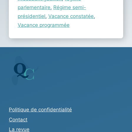
parlementaire
,
Régime semi-
présidentiel
,
Vacance constatée
,
Vacance programmée
Politique de confidentialité
Contact
La revue