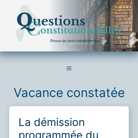
Aller
au
contenu
Revue de droit constitutionnel
MENU
Vacance constatée
La démission
programmée du