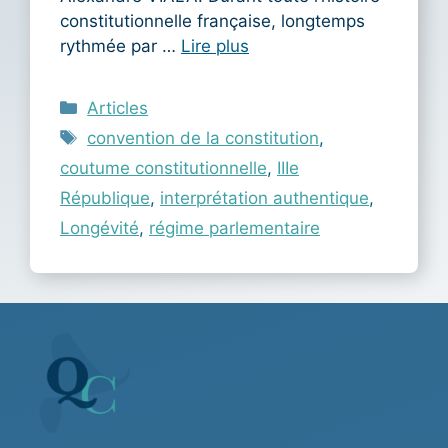
constitutionnelle française, longtemps
rythmée par …
Lire plus
Catégories
Articles
Étiquettes
convention de la constitution
,
coutume constitutionnelle
,
IIIe
République
,
interprétation authentique
,
Longévité
,
régime parlementaire