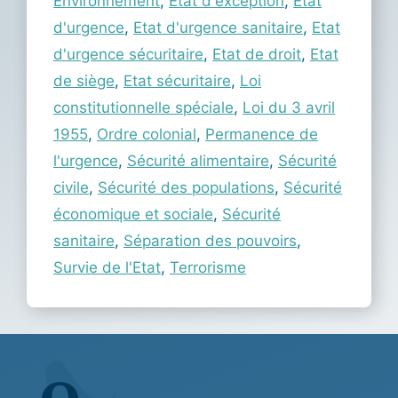
Environnement
,
Etat d'exception
,
Etat
d'urgence
,
Etat d'urgence sanitaire
,
Etat
d'urgence sécuritaire
,
Etat de droit
,
Etat
de siège
,
Etat sécuritaire
,
Loi
constitutionnelle spéciale
,
Loi du 3 avril
1955
,
Ordre colonial
,
Permanence de
l'urgence
,
Sécurité alimentaire
,
Sécurité
civile
,
Sécurité des populations
,
Sécurité
économique et sociale
,
Sécurité
sanitaire
,
Séparation des pouvoirs
,
Survie de l'Etat
,
Terrorisme