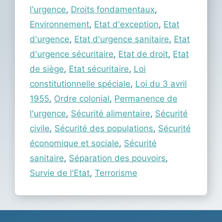
l'urgence
,
Droits fondamentaux
,
Environnement
,
Etat d'exception
,
Etat
d'urgence
,
Etat d'urgence sanitaire
,
Etat
d'urgence sécuritaire
,
Etat de droit
,
Etat
de siège
,
Etat sécuritaire
,
Loi
constitutionnelle spéciale
,
Loi du 3 avril
1955
,
Ordre colonial
,
Permanence de
l'urgence
,
Sécurité alimentaire
,
Sécurité
civile
,
Sécurité des populations
,
Sécurité
économique et sociale
,
Sécurité
sanitaire
,
Séparation des pouvoirs
,
Survie de l'Etat
,
Terrorisme