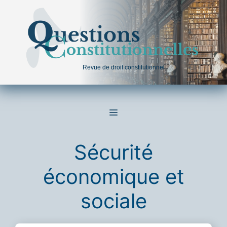
Aller
au
contenu
Revue de droit constitutionnel
MENU
Sécurité
économique et
sociale