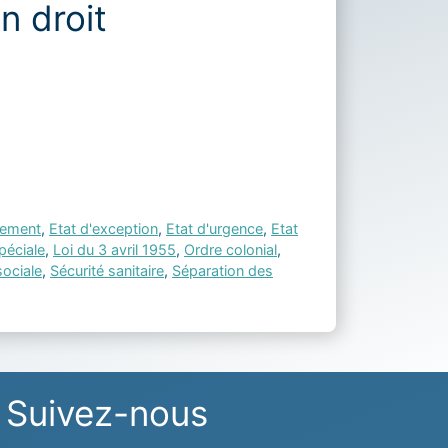
n droit
nement
,
Etat d'exception
,
Etat d'urgence
,
Etat
spéciale
,
Loi du 3 avril 1955
,
Ordre colonial
,
sociale
,
Sécurité sanitaire
,
Séparation des
Suivez-nous