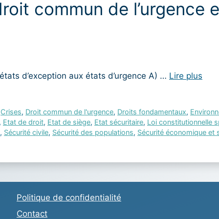
droit commun de l’urgence e
tats d’exception aux états d’urgence A) …
Lire plus
,
Crises
,
Droit commun de l'urgence
,
Droits fondamentaux
,
Environ
,
Etat de droit
,
Etat de siège
,
Etat sécuritaire
,
Loi constitutionnelle 
,
Sécurité civile
,
Sécurité des populations
,
Sécurité économique et 
Politique de confidentialité
Contact