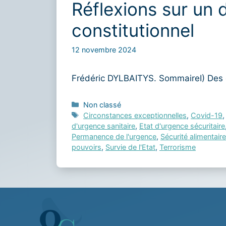
Réflexions sur un 
constitutionnel
12 novembre 2024
Frédéric DYLBAITYS. SommaireI) Des é
Catégories
Non classé
Étiquettes
Circonstances exceptionnelles
,
Covid-19
d'urgence sanitaire
,
Etat d'urgence sécuritaire
Permanence de l'urgence
,
Sécurité alimentaire
pouvoirs
,
Survie de l'Etat
,
Terrorisme