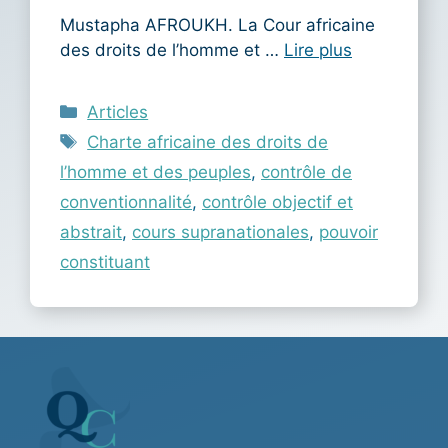
Mustapha AFROUKH. La Cour africaine
des droits de l’homme et …
Lire plus
Catégories
Articles
Étiquettes
Charte africaine des droits de
l’homme et des peuples
,
contrôle de
conventionnalité
,
contrôle objectif et
abstrait
,
cours supranationales
,
pouvoir
constituant