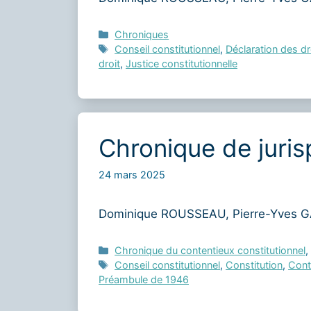
Catégories
Chroniques
Étiquettes
Conseil constitutionnel
,
Déclaration des d
droit
,
Justice constitutionnelle
Chronique de juris
24 mars 2025
Dominique ROUSSEAU, Pierre-Yves GA
Catégories
Chronique du contentieux constitutionnel
Étiquettes
Conseil constitutionnel
,
Constitution
,
Cont
Préambule de 1946