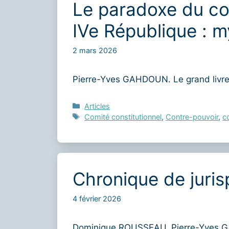
Le paradoxe du con
IVe République : my
2 mars 2026
Pierre-Yves GAHDOUN. Le grand livre 
Catégories
Articles
Étiquettes
Comité constitutionnel
,
Contre-pouvoir
,
c
Chronique de juris
4 février 2026
Dominique ROUSSEAU, Pierre-Yves G