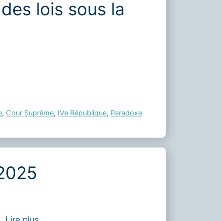
des lois sous la
e
,
Cour Suprême
,
IVe République
,
Paradoxe
 2025
 …
Lire plus