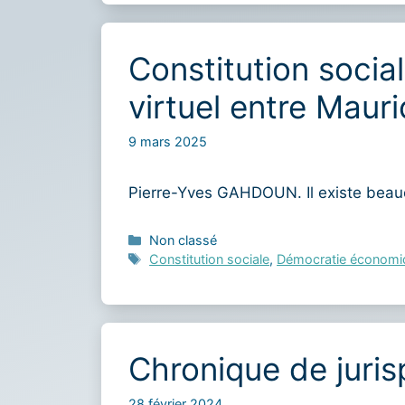
Constitution socia
virtuel entre Maur
9 mars 2025
Pierre-Yves GAHDOUN. Il existe beauc
Catégories
Non classé
Étiquettes
Constitution sociale
,
Démocratie économi
Chronique de juris
28 février 2024