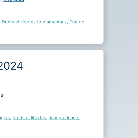
,
Droits et libertés fondamentaux
,
Etat de
 2024
us
ngers
,
droits et libertés
,
Jurisprudence
,