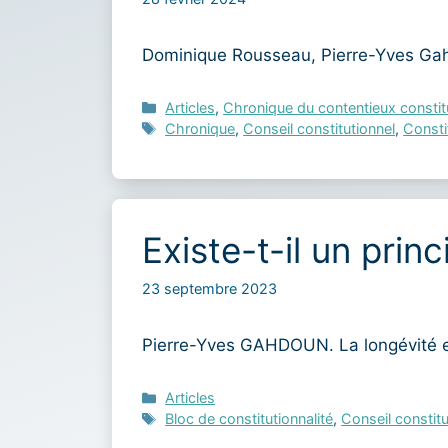
Dominique Rousseau, Pierre-Yves Gah
Catégories
Articles
,
Chronique du contentieux constit
Étiquettes
Chronique
,
Conseil constitutionnel
,
Consti
Existe-t-il un prin
23 septembre 2023
Pierre-Yves GAHDOUN. La longévité e
Catégories
Articles
Étiquettes
Bloc de constitutionnalité
,
Conseil constitu